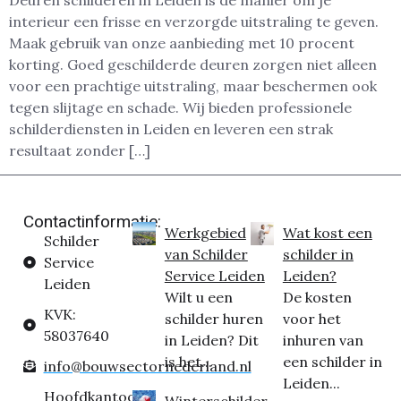
Deuren schilderen in Leiden is dé manier om je
interieur een frisse en verzorgde uitstraling te geven.
Maak gebruik van onze aanbieding met 10 procent
korting. Goed geschilderde deuren zorgen niet alleen
voor een prachtige uitstraling, maar beschermen ook
tegen slijtage en schade. Wij bieden professionele
schilderdiensten in Leiden en leveren een strak
resultaat zonder […]
Contactinformatie:
Werkgebied
Wat kost een
Schilder
van Schilder
schilder in
Service
Service Leiden
Leiden?
Leiden
Wilt u een
De kosten
KVK:
schilder huren
voor het
58037640
in Leiden? Dit
inhuren van
is het...
een schilder in
info@bouwsectornederland.nl
Leiden...
Hoofdkantoor:
Winterschilder