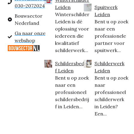
030-2072024
Leiden
Spuitwerk
Winterschilder
Leiden
Bouwsector
Leiden is dé
Bent u op zoek
Nederland
oplossing voor
naar een
Ga naar onze
iedereen die
professionele
webshop
kwalitatief
partner voor
schilderwerk...
spuitwerk...
Schildersbedrij
Schilderwerk
f Leiden
Leiden
Bent u op zoek
Bent u op zoek
naar een
naar
professioneel
professioneel
schildersbedrij
schilderwerk
f in Leiden...
in Leiden?
Een...