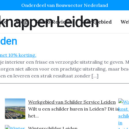
Onderdeel van Bouwsector Nederland
knappen Leiden
me
Blog
Video Reviews
Werkgebied
We
iden
je interieur een frisse en verzorgde uitstraling te geven.
rgen niet alleen voor een prachtige uitstraling, maar bes
den en leveren een strak resultaat zonder […]
Werkgebied van Schilder Service Leiden
Wilt u een schilder huren in Leiden? Dit is
het...
Winterschilder Leiden