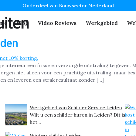
Onderdeel van Bouwsector Nederland
iten
me
Blog
Video Reviews
Werkgebied
We
iden
je interieur een frisse en verzorgde uitstraling te geven.
rgen niet alleen voor een prachtige uitstraling, maar bes
den en leveren een strak resultaat zonder […]
Werkgebied van Schilder Service Leiden
Wilt u een schilder huren in Leiden? Dit is
het...
Winterschilder Leiden