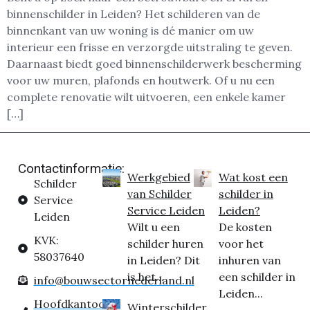
binnenschilder in Leiden? Het schilderen van de
binnenkant van uw woning is dé manier om uw
interieur een frisse en verzorgde uitstraling te geven.
Daarnaast biedt goed binnenschilderwerk bescherming
voor uw muren, plafonds en houtwerk. Of u nu een
complete renovatie wilt uitvoeren, een enkele kamer
[…]
Contactinformatie:
Werkgebied
Wat kost een
Schilder
van Schilder
schilder in
Service
Service Leiden
Leiden?
Leiden
Wilt u een
De kosten
KVK:
schilder huren
voor het
58037640
in Leiden? Dit
inhuren van
is het...
een schilder in
info@bouwsectornederland.nl
Leiden...
Hoofdkantoor:
Winterschilder