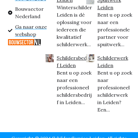
Winterschilder
Leiden
Bouwsector
Leiden is dé
Bent u op zoek
Nederland
oplossing voor
naar een
Ga naar onze
iedereen die
professionele
webshop
kwalitatief
partner voor
schilderwerk...
spuitwerk...
Schildersbedrij
Schilderwerk
f Leiden
Leiden
Bent u op zoek
Bent u op zoek
naar een
naar
professioneel
professioneel
schildersbedrij
schilderwerk
f in Leiden...
in Leiden?
Een...