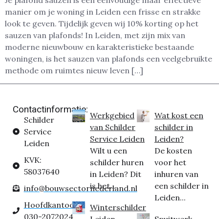
Je plafond sauzen is een eenvoudige maar effectieve
manier om je woning in Leiden een frisse en strakke
look te geven. Tijdelijk geven wij 10% korting op het
sauzen van plafonds! In Leiden, met zijn mix van
moderne nieuwbouw en karakteristieke bestaande
woningen, is het sauzen van plafonds een veelgebruikte
methode om ruimtes nieuw leven […]
Contactinformatie:
Werkgebied
Wat kost een
Schilder
van Schilder
schilder in
Service
Service Leiden
Leiden?
Leiden
Wilt u een
De kosten
KVK:
schilder huren
voor het
58037640
in Leiden? Dit
inhuren van
is het...
een schilder in
info@bouwsectornederland.nl
Leiden...
Hoofdkantoor:
Winterschilder
030-2072024
Leiden
Spuitwerk