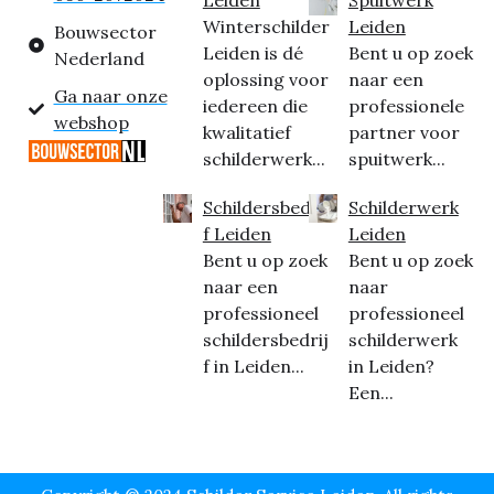
Winterschilder
Leiden
Bouwsector
Leiden is dé
Bent u op zoek
Nederland
oplossing voor
naar een
Ga naar onze
iedereen die
professionele
webshop
kwalitatief
partner voor
schilderwerk...
spuitwerk...
Schildersbedrij
Schilderwerk
f Leiden
Leiden
Bent u op zoek
Bent u op zoek
naar een
naar
professioneel
professioneel
schildersbedrij
schilderwerk
f in Leiden...
in Leiden?
Een...