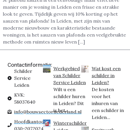
Je plafond sauzen is een eenvoudige maar effectieve
manier om je woning in Leiden een frisse en strakke
look te geven. Tijdelijk geven wij 10% korting op het
sauzen van plafonds! In Leiden, met zijn mix van
moderne nieuwbouw en karakteristieke bestaande
woningen, is het sauzen van plafonds een veelgebruikte
methode om ruimtes nieuw leven […]
Contactinformatie:
Werkgebied
Wat kost een
Schilder
van Schilder
schilder in
Service
Service Leiden
Leiden?
Leiden
Wilt u een
De kosten
KVK:
schilder huren
voor het
58037640
in Leiden? Dit
inhuren van
is het...
een schilder in
info@bouwsectornederland.nl
Leiden...
Hoofdkantoor:
Winterschilder
030-2072024
Leiden
Spuitwerk