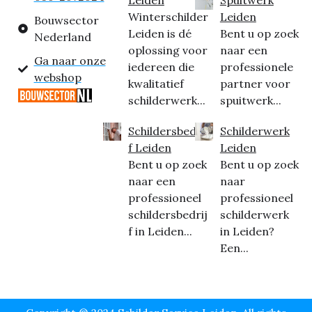
Winterschilder
Leiden
Bouwsector
Leiden is dé
Bent u op zoek
Nederland
oplossing voor
naar een
Ga naar onze
iedereen die
professionele
webshop
kwalitatief
partner voor
schilderwerk...
spuitwerk...
Schildersbedrij
Schilderwerk
f Leiden
Leiden
Bent u op zoek
Bent u op zoek
naar een
naar
professioneel
professioneel
schildersbedrij
schilderwerk
f in Leiden...
in Leiden?
Een...