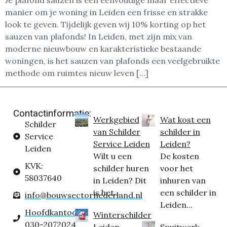
Je plafond sauzen is een eenvoudige maar effectieve
manier om je woning in Leiden een frisse en strakke
look te geven. Tijdelijk geven wij 10% korting op het
sauzen van plafonds! In Leiden, met zijn mix van
moderne nieuwbouw en karakteristieke bestaande
woningen, is het sauzen van plafonds een veelgebruikte
methode om ruimtes nieuw leven […]
Contactinformatie:
Werkgebied
Wat kost een
Schilder
van Schilder
schilder in
Service
Service Leiden
Leiden?
Leiden
Wilt u een
De kosten
KVK:
schilder huren
voor het
58037640
in Leiden? Dit
inhuren van
is het...
een schilder in
info@bouwsectornederland.nl
Leiden...
Hoofdkantoor:
Winterschilder
030-2072024
Leiden
Spuitwerk