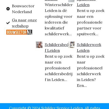
Winterschilder
Leiden
Bouwsector
Leiden is dé
Bent u op zoek
Nederland
oplossing voor
naar een
Ga naar onze
iedereen die
professionele
webshop
kwalitatief
partner voor
schilderwerk...
spuitwerk...
Schildersbedrij
Schilderwerk
f Leiden
Leiden
Bent u op zoek
Bent u op zoek
naar een
naar
professioneel
professioneel
schildersbedrij
schilderwerk
f in Leiden...
in Leiden?
Een...
Copyright © 2024 Schilder Service Leiden, All rights