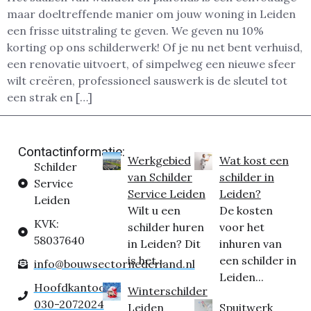
maar doeltreffende manier om jouw woning in Leiden
een frisse uitstraling te geven. We geven nu 10%
korting op ons schilderwerk! Of je nu net bent verhuisd,
een renovatie uitvoert, of simpelweg een nieuwe sfeer
wilt creëren, professioneel sauswerk is de sleutel tot
een strak en […]
Contactinformatie:
Werkgebied
Wat kost een
Schilder
van Schilder
schilder in
Service
Service Leiden
Leiden?
Leiden
Wilt u een
De kosten
KVK:
schilder huren
voor het
58037640
in Leiden? Dit
inhuren van
is het...
een schilder in
info@bouwsectornederland.nl
Leiden...
Hoofdkantoor:
Winterschilder
030-2072024
Leiden
Spuitwerk