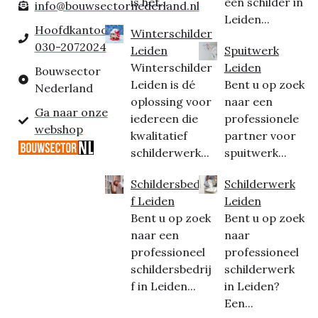
is het...
een schilder in
info@bouwsectornederland.nl
Leiden...
Hoofdkantoor:
Winterschilder
030-2072024
Leiden
Spuitwerk
Winterschilder
Leiden
Bouwsector
Leiden is dé
Bent u op zoek
Nederland
oplossing voor
naar een
Ga naar onze
iedereen die
professionele
webshop
kwalitatief
partner voor
schilderwerk...
spuitwerk...
Schildersbedrij
Schilderwerk
f Leiden
Leiden
Bent u op zoek
Bent u op zoek
naar een
naar
professioneel
professioneel
schildersbedrij
schilderwerk
f in Leiden...
in Leiden?
Een...